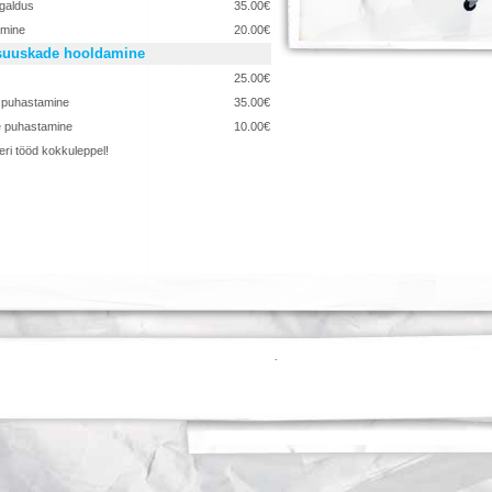
igaldus
35.00€
amine
20.00€
uuskade hooldamine
25.00€
 puhastamine
35.00€
 puhastamine
10.00€
 eri tööd kokkuleppel!