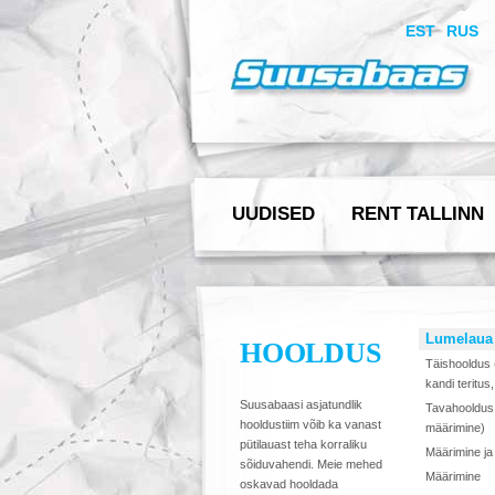
EST
RUS
UUDISED
RENT TALLINN
Lumelaua
HOOLDUS
Täishooldus (
kandi teritus
Suusabaasi asjatundlik
Tavahooldus (
hooldustiim võib ka vanast
määrimine)
pütilauast teha korraliku
Määrimine ja 
sõiduvahendi. Meie mehed
Määrimine
oskavad hooldada