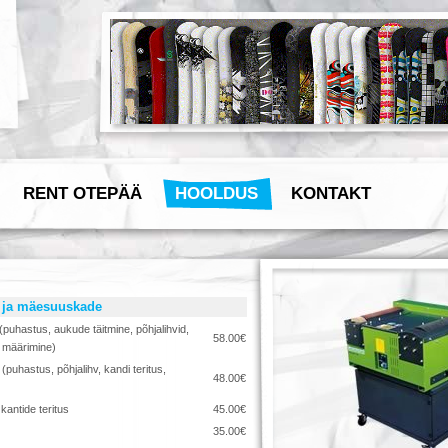
RENT OTEPÄÄ
HOOLDUS
KONTAKT
 ja mäesuuskade
puhastus, aukude täitmine, põhjalihvid,
58.00€
, määrimine)
puhastus, põhjalihv, kandi teritus,
48.00€
kantide teritus
45.00€
35.00€