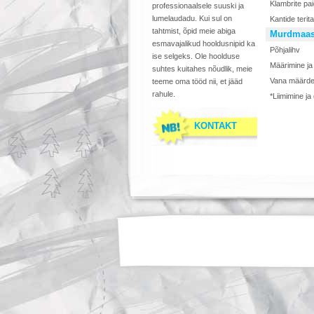
Klambrite pa
professionaalsele suuski ja
lumelaudadu. Kui sul on
Kantide terit
tahtmist, õpid meie abiga
Murdmaas
esmavajalikud hooldusnipid ka
Põhjalihv
ise selgeks. Ole hoolduse
Määrimine ja
suhtes kuitahes nõudlik, meie
Vana määrde
teeme oma tööd nii, et jääd
rahule.
*Liimimine ja
KONTAKT